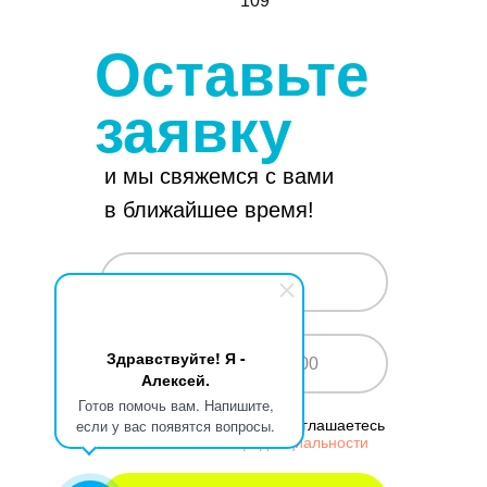
109
Оставьте
заявку
и мы свяжемся с вами
Услуги
в ближайшее время!
Работы
Новости
О компании
Здравствуйте! Я -
+7
Алексей.
Готов помочь вам. Напишите,
если у вас появятся вопросы.
Отправляя форму, Вы соглашаетесь
с
Политикой конфиденциальности