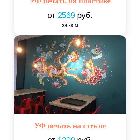
УФ печать на пластике
от
2569
руб.
за кв.м
УФ печать на стекле