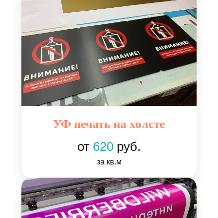
УФ печать на холсте
от
620
руб.
за кв.м