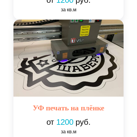
от
1200
руб.
за кв.м
УФ печать на плёнке
от
1200
руб.
за кв.м