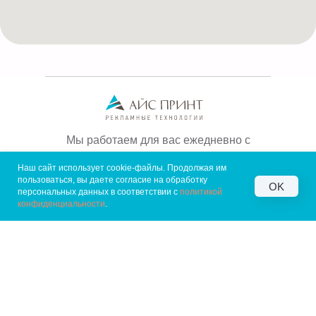
Мы работаем для вас ежедневно с
10:00 - 22:00
Наш сайт использует cookie-файлы. Продолжая им
пользоваться, вы даете согласие на обработку
OK
+7 (812) 409-49-52
персональных данных в соответствии с
политикой
конфиденциальности
.
info@iceprintspb.ru
196631 Санкт-Петербург,
Волхонское шоссе, 6
Офис продаж: Московский пр,
109